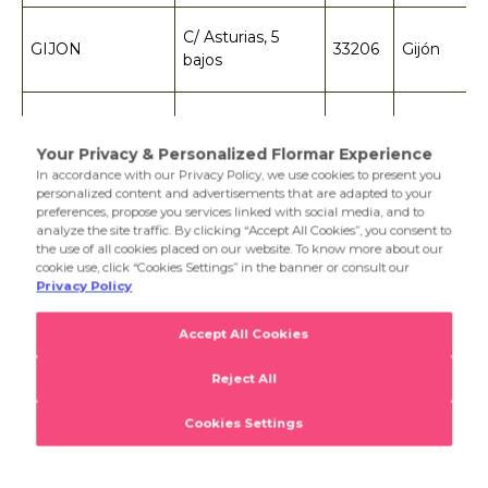
C/ Asturias, 5
GIJON
33206
Gijón
bajos
ALBACETE
C/ Zapatero, 4
2001
Albacete
GIRONA
C/ Argenteria, 13
17004
Girona
SITGES
C/ Parellades, 37
8870
Sitges
Avda. Francisco
Las Palma
EL TABLERO
Vega Monroy – 21
35290
de Gran
Loc. 15
Canaria
Avda
Mairena de
METROMAR
Descubrimientos,
41927
Aljarafe