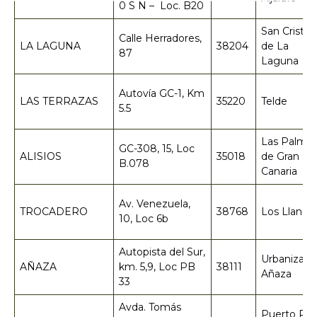
0 S N – Loc. B20
San Cristób
Calle Herradores,
LA LAGUNA
38204
de La
87
Laguna
Autovía GC-1, Km
LAS TERRAZAS
35220
Telde
5.5
Las Palma
GC-308, 15, Loc
ALISIOS
35018
de Gran
B.078
Canaria
Av. Venezuela,
TROCADERO
38768
Los Llanos
10, Loc 6b
Autopista del Sur,
Urbanizaci
AÑAZA
km. 5,9, Loc PB
38111
Añaza
33
Avda. Tomás
Puerto Ric