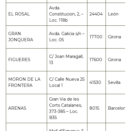
Avda.
EL ROSAL
Constitucion, 2, –
24404
León
Loc. 118b
GRAN
Avda. Galicia s/n –
17700
Girona
JONQUERA
Loc. 05
C/ Joan Maragall,
FIGUERES
17600
Girona
13
MORON DE LA
C/ Calle Nueva 25
41530
Sevilla
FRONTERA
Local 1
Gran Via de les
Corts Catalanes,
ARENAS
8015
Barcelona
373-385 – Loc.
B35