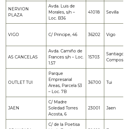
Avda. Luis de
NERVION
Morales, s/n –
41018
Sevilla
PLAZA
Loc. B36
VIGO
C/ Principe, 46
36202
Vigo
Avda. Camiño de
Santiago d
AS CANCELAS
Frances s/n – Loc.
15703
Compostel
1.57
Parque
Empresarial
OUTLET TUI
36700
Tui
Areas, Parcela 53
– Loc. 7B
C/ Madre
JAEN
Soledad Torres
23001
Jaen
Acosta, 6
C/ de la Poetisa