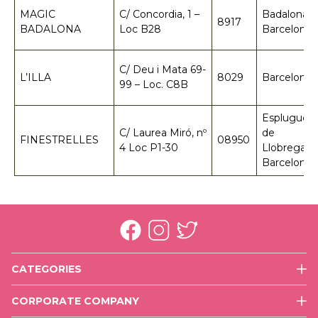
MAGIC
C/ Concordia, 1 –
Badalona-
8917
BADALONA
Loc B28
Barcelona
C/ Deu i Mata 69-
L’ILLA
8029
Barcelona
99 – Loc. C8B
Esplugues
C/ Laurea Miró, nº
de
FINESTRELLES
08950
4 Loc P1-30
Llobregat-
Barcelona
CATEGORIES
Face
CORPORATE COMPANY
Eyes