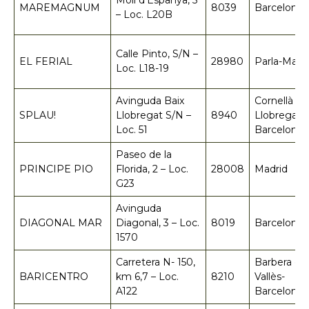
Moll d’Espanya, 5
MAREMAGNUM
8039
Barcelona
– Loc. L20B
Calle Pinto, S/N –
EL FERIAL
28980
Parla-Madr
Loc. L18-19
Avinguda Baix
Cornellà de
SPLAU!
Llobregat S/N –
8940
Llobregat-
Loc. 51
Barcelona
Paseo de la
PRINCIPE PIO
Florida, 2 – Loc.
28008
Madrid
G23
Avinguda
DIAGONAL MAR
Diagonal, 3 – Loc.
8019
Barcelona
1570
Carretera N- 150,
Barbera del
BARICENTRO
km 6,7 – Loc.
8210
Vallès-
A122
Barcelona