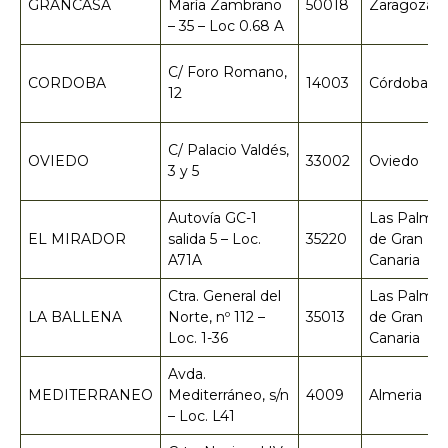
GRANCASA
María Zambrano
50018
Zaragoza
– 35 – Loc 0.68 A
C/ Foro Romano,
CORDOBA
14003
Córdoba
12
C/ Palacio Valdés,
OVIEDO
33002
Oviedo
3 y 5
Autovía GC-1
Las Palma
EL MIRADOR
salida 5 – Loc.
35220
de Gran
A71A
Canaria
Ctra. General del
Las Palma
LA BALLENA
Norte, nº 112 –
35013
de Gran
Loc. 1-36
Canaria
Avda.
MEDITERRANEO
Mediterráneo, s/n
4009
Almeria
– Loc. L41