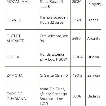
MOGAN MALL
Roca Bosch, 9,
35130
(Mogán)
local 5
Rambla Joaquim
BLANES
17300
Blanes
Ruyra 32 bajos
OUTLET
Ctra. Alicante, km
3690
Alicante
ALICANTE
94
Ronda Exterior
HOLEA
21004
Huelva
s/n – Loc. PB057
ZAMORA
C/ Santa Clara, 10
49015
Zamora
Avda. De Elvas,
FARO DE
s/n esq Santiago
6006
Badajoz
GUADIANA
Soutullo – Loc.
L65B