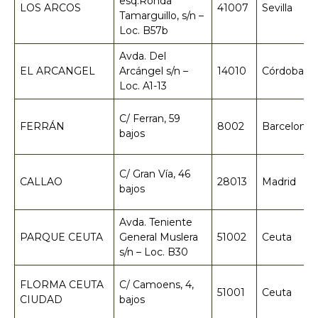
esq.Ronda
LOS ARCOS
41007
Sevilla
Tamarguillo, s/n –
Loc. B57b
Avda. Del
EL ARCANGEL
Arcángel s/n –
14010
Córdoba
Loc. A1-13
C/ Ferran, 59
FERRÁN
8002
Barcelona
bajos
C/ Gran Vía, 46
CALLAO
28013
Madrid
bajos
Avda. Teniente
PARQUE CEUTA
General Muslera
51002
Ceuta
s/n – Loc. B30
FLORMA CEUTA
C/ Camoens, 4,
51001
Ceuta
CIUDAD
bajos