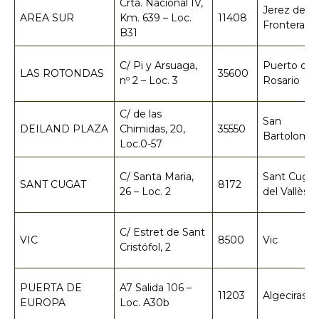
Crta. Nacional IV,
Jerez de la
AREA SUR
Km. 639 – Loc.
11408
Frontera
B31
C/ Pi y Arsuaga,
Puerto del
LAS ROTONDAS
35600
nº 2 – Loc. 3
Rosario
C/ de las
San
DEILAND PLAZA
Chimidas, 20,
35550
Bartolomé
Loc.0-57
C/ Santa Maria,
Sant Cugat
SANT CUGAT
8172
26 – Loc. 2
del Vallès
C/ Estret de Sant
VIC
8500
Vic
Cristófol, 2
PUERTA DE
A7 Salida 106 –
11203
Algeciras
EUROPA
Loc. A30b